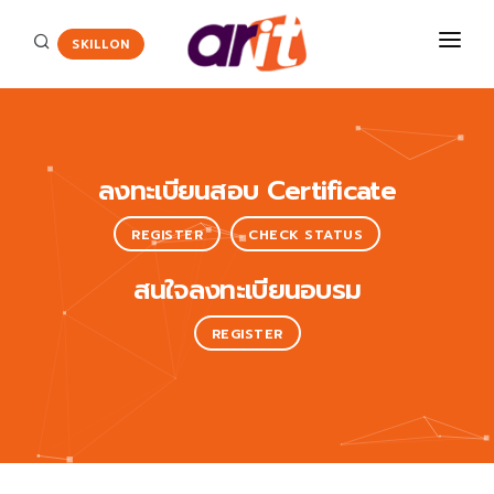
SKILLON
‹
›
COURSES
ลงทะเบียนสอบ Certificate
CERTIFICATE
REGISTER
CHECK STATUS
Certiport
ENGLISH ASSESSMENT
HOT
สนใจลงทะเบียนอบรม
Adobe Certified Professional
PROMOTION
Agriscience and Technology Careers
REGISTER
New
ABOUT US
App Development with Swift Certification
CONTACT
Autodesk Certified User Certificate
Critical Career Skills
New
Cisco
HOT