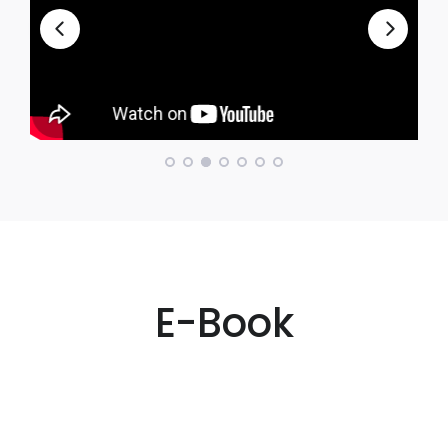
E-Book
eBook
HOT
฿ 254
IC3 Digital Literacy (GS6) Level 1