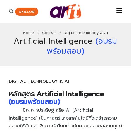
SKILLON
Home
Course
Digital Technology & AI
Artificial Intelligence
(อบรม
COURSES
พร้อมสอบ)
CERTIFICATE
Certiport
ENGLISH ASSESSMENT
HOT
Adobe Certified Professional
PROMOTION
DIGITAL TECHNOLOGY & AI
Agriscience and Technology Careers
New
หลักสูตร Artificial Intelligence
ABOUT US
App Development with Swift Certification
(อบรมพร้อมสอบ)
CONTACT
Autodesk Certified User Certificate
ปัญญาประดิษฐ์ หรือ AI (Artificial
Intelligence) เป็นศาสตร์แห่งเทคโนโลยีที่จะสร้างความ
Critical Career Skills
New
ฉลาดให้กับคอมพิวเตอร์เทียบเท่ากับความฉลาดของมนุษย์
Cisco
HOT