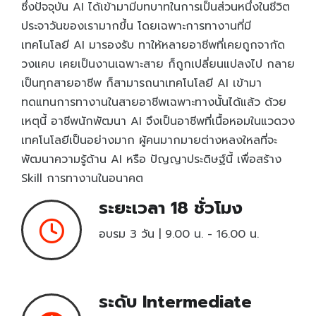
ซึ่งปัจจุบัน AI ได้เข้ามามีบทบาทในการเป็นส่วนหนึ่งในชีวิต
Entrepreneurship and Small Business
ประจาวันของเรามากขึ้น โดยเฉพาะการทางานที่มี
เทคโนโลยี AI มารองรับ ทาให้หลายอาชีพที่เคยถูกจากัด
Health Sciences Careers
New
วงแคบ เคยเป็นงานเฉพาะสาย ก็ถูกเปลี่ยนแปลงไป กลาย
Hospitality and Culinary Arts Careers
New
เป็นทุกสายอาชีพ ก็สามารถนาเทคโนโลยี AI เข้ามา
IC3 Digital Literacy Certification
ทดแทนการทางานในสายอาชีพเฉพาะทางนั้นได้แล้ว ด้วย
HOT
เหตุนี้ อาชีพนักพัฒนา AI จึงเป็นอาชีพที่เนื้อหอมในแวดวง
IC3 Spark
เทคโนโลยีเป็นอย่างมาก ผู้คนมากมายต่างหลงใหลที่จะ
Intuit Personal Finance
New
พัฒนาความรู้ด้าน AI หรือ ปัญญาประดิษฐ์นี้ เพื่อสร้าง
Skill การทางานในอนาคต
IT Specialist Certification
HOT
ระยะเวลา 18 ชั่วโมง
Meta Certified
New
Microsoft Office Specialist
อบรม 3 วัน | 9.00 น. - 16.00 น.
HOT
Microsoft Certified Educator
Microsoft Certified Fundamentals
ระดับ Intermediate
Project Management Ready™