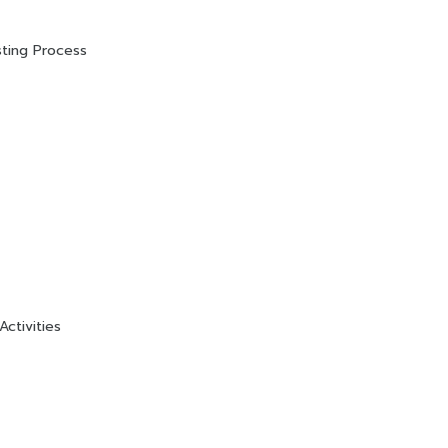
sting Process
ctivities