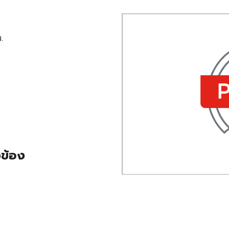
.
วข้อง