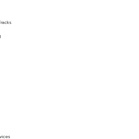
Tracks
l
vices