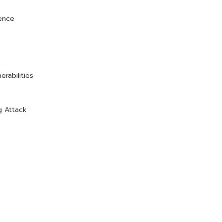
gence
s
rabilities
g Attack