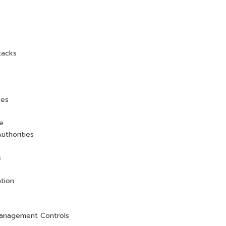
tacks
ses
re
uthorities
s
tion
Management Controls