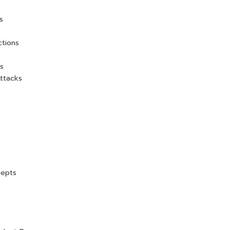
s
tions
ks
Attacks
s
cepts