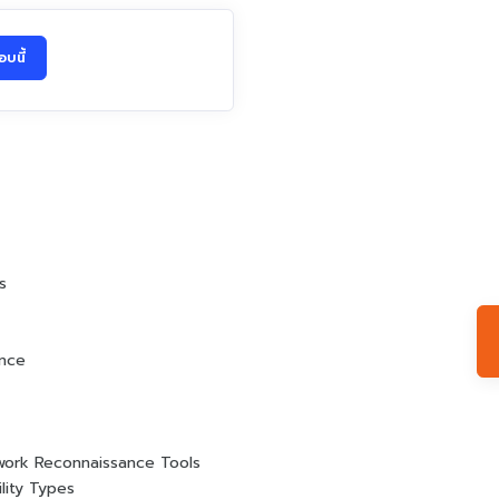
บนี้
s
ence
twork Reconnaissance Tools
lity Types