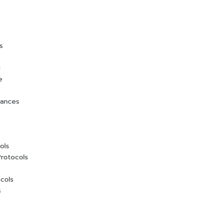
s
g
e
iances
ols
rotocols
cols
s