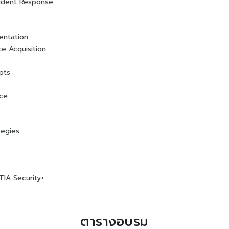
cident Response
entation
ce Acquisition
pts
nce
tegies
TIA Security+
ตารางอบรม