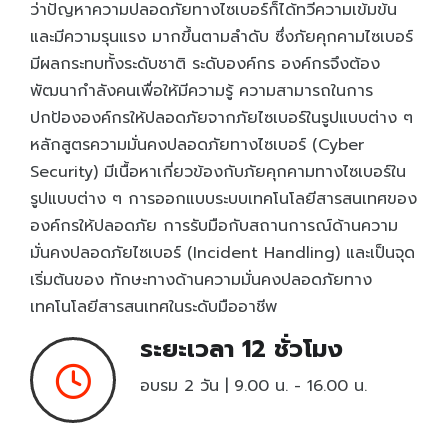
ว่าปัญหาความปลอดภัยทางไซเบอร์ก็ได้ทวีความเข้มข้น
Entrepreneurship and Small Business
และมีความรุนแรง มากขึ้นตามลำดับ ซึ่งภัยคุกคามไซเบอร์
มีผลกระทบทั้งระดับชาติ ระดับองค์กร องค์กรจึงต้อง
Health Sciences Careers
New
พัฒนากำลังคนเพื่อให้มีความรู้ ความสามารถในการ
Hospitality and Culinary Arts Careers
New
ปกป้ององค์กรให้ปลอดภัยจากภัยไซเบอร์ในรูปแบบต่าง ๆ
IC3 Digital Literacy Certification
หลักสูตรความมั่นคงปลอดภัยทางไซเบอร์ (Cyber
HOT
Security) มีเนื้อหาเกี่ยวข้องกับภัยคุกคามทางไซเบอร์ใน
IC3 Spark
รูปแบบต่าง ๆ การออกแบบระบบเทคโนโลยีสารสนเทศของ
Intuit Personal Finance
New
องค์กรให้ปลอดภัย การรับมือกับสถานการณ์ด้านความ
มั่นคงปลอดภัยไซเบอร์ (Incident Handling) และเป็นจุด
IT Specialist Certification
HOT
เริ่มต้นของ ทักษะทางด้านความมั่นคงปลอดภัยทาง
Meta Certified
New
เทคโนโลยีสารสนเทศในระดับมืออาชีพ
Microsoft Office Specialist
HOT
ระยะเวลา 12 ชั่วโมง
Microsoft Certified Educator
อบรม 2 วัน | 9.00 น. - 16.00 น.
Microsoft Certified Fundamentals
Project Management Ready™