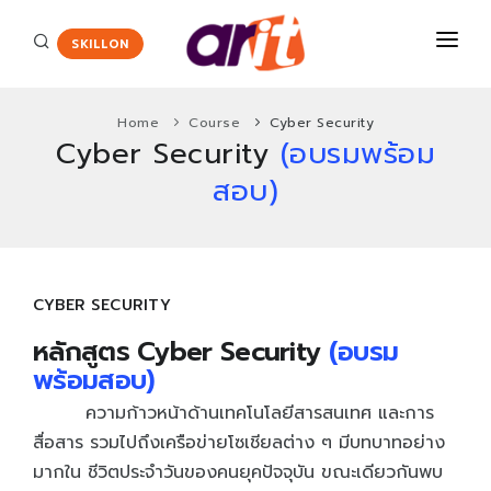
SKILLON
Home
Course
Cyber Security
Cyber Security
(อบรมพร้อม
COURSES
สอบ)
CERTIFICATE
Certiport
ENGLISH ASSESSMENT
HOT
Adobe Certified Professional
PROMOTION
CYBER SECURITY
Agriscience and Technology Careers
New
หลักสูตร Cyber Security
(อบรม
ABOUT US
App Development with Swift Certification
พร้อมสอบ)
CONTACT
Autodesk Certified User Certificate
ความก้าวหน้าด้านเทคโนโลยีสารสนเทศ และการ
สื่อสาร รวมไปถึงเครือข่ายโซเชียลต่าง ๆ มีบทบาทอย่าง
Critical Career Skills
New
มากใน ชีวิตประจำวันของคนยุคปัจจุบัน ขณะเดียวกันพบ
Cisco
HOT