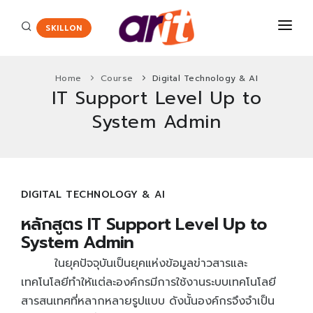
SKILLON
Home
Course
Digital Technology & AI
IT Support Level Up to
COURSES
System Admin
CERTIFICATE
Certiport
ENGLISH ASSESSMENT
HOT
Adobe Certified Professional
PROMOTION
DIGITAL TECHNOLOGY & AI
Agriscience and Technology Careers
New
หลักสูตร IT Support Level Up to
ABOUT US
App Development with Swift Certification
System Admin
CONTACT
Autodesk Certified User Certificate
ในยุคปัจจุบันเป็นยุคแห่งข้อมูลข่าวสารและ
เทคโนโลยีทำให้แต่ละองค์กรมีการใช้งานระบบเทคโนโลยี
Critical Career Skills
New
สารสนเทศที่หลากหลายรูปแบบ ดังนั้นองค์กรจึงจำเป็น
Cisco
HOT