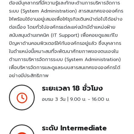
ต้องมีบุคลากรที่มีความรู้และทักษะด้านการบริหารจัดการ
Entrepreneurship and Small Business
ระบบ (System Administration) สารสนเทศขององค์กร
ให้พร้อมใช้งานอยู่เสมอเพื่อให้ธุรกิจเดินหน้าต่อไปได้อย่าง
Health Sciences Careers
New
ต่อเนื่อง โดยทั่วไปองค์กรแต่ละแห่งมักมีตำแหน่งฝ่าย
Hospitality and Culinary Arts Careers
New
สนับสนุนด้านเทคนิค (IT Support) เพื่อคอยดูแลแก้ไข
IC3 Digital Literacy Certification
ปัญหาด้านคอมพิวเตอร์ให้กับองค์กรอยู่แล้ว ซึ่งบุคลากร
HOT
ในตำแหน่งนี้เหมาะสมที่จะพัฒนาศักยภาพของตนเองใน
IC3 Spark
ด้านการบริหารจัดการระบบ (System Administration)
Intuit Personal Finance
New
เพื่อบริหารจัดการและดูแลระบบสารสนเทศขององค์กรได้
อย่างมีประสิทธิภาพ
IT Specialist Certification
HOT
ระยะเวลา 18 ชั่วโมง
Meta Certified
New
Microsoft Office Specialist
อบรม 3 วัน | 9.00 น. - 16.00 น.
HOT
Microsoft Certified Educator
Microsoft Certified Fundamentals
ระดับ Intermediate
Project Management Ready™