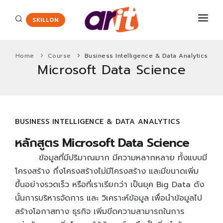
SKILLON
Home
Course
Business Intelligence & Data Analytics
Microsoft Data Science
COURSES
CERTIFICATE
Certiport
ENGLISH ASSESSMENT
HOT
BUSINESS INTELLIGENCE & DATA ANALYTICS
Adobe Certified Professional
PROMOTION
หลักสูตร Microsoft Data Science
Agriscience and Technology Careers
New
ข้อมูลที่มีปริมาณมาก มีความหลากหลาย ทั้งแบบมี
ABOUT US
App Development with Swift Certification
โครงสร้าง กึ่งโครงสร้างไม่มีโครงสร้าง และมีขนาดเพิ่ม
CONTACT
ขึ้นอย่างรวดเร็ว หรือที่เราเรียกว่า เป็นยุค Big Data ดัง
Autodesk Certified User Certificate
นั้นการบริหารจัดการ และ วิเคราะห์ข้อมูล เพื่อนำข้อมูลไป
Critical Career Skills
New
สร้างโอกาสทาง ธุรกิจ เพิ่มขีดความสามารถในการ
Cisco
HOT