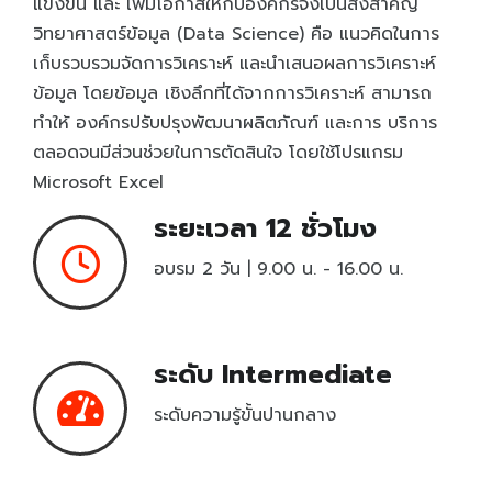
แข่งขัน และ เพิ่มโอกาสให้กับองค์กรจึงเป็นสิ่งสำคัญ
วิทยาศาสตร์ข้อมูล (Data Science) คือ แนวคิดในการ
Entrepreneurship and Small Business
เก็บรวบรวมจัดการวิเคราะห์ และนำเสนอผลการวิเคราะห์
Health Sciences Careers
New
ข้อมูล โดยข้อมูล เชิงลึกที่ได้จากการวิเคราะห์ สามารถ
Hospitality and Culinary Arts Careers
ทำให้ องค์กรปรับปรุงพัฒนาผลิตภัณฑ์ และการ บริการ
New
ตลอดจนมีส่วนช่วยในการตัดสินใจ โดยใช้โปรแกรม
IC3 Digital Literacy Certification
HOT
Microsoft Excel
IC3 Spark
ระยะเวลา 12 ชั่วโมง
Intuit Personal Finance
New
อบรม 2 วัน | 9.00 น. - 16.00 น.
IT Specialist Certification
HOT
Meta Certified
New
Microsoft Office Specialist
HOT
ระดับ Intermediate
Microsoft Certified Educator
ระดับความรู้ขั้นปานกลาง
Microsoft Certified Fundamentals
Project Management Ready™